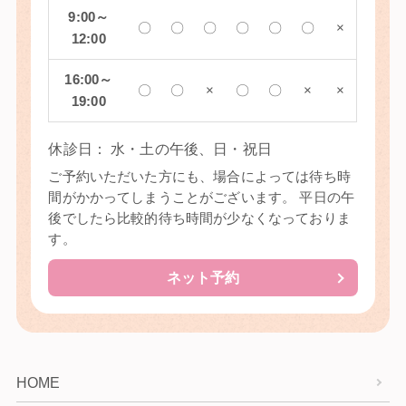
9:00～
〇
〇
〇
〇
〇
〇
×
12:00
16:00～
〇
〇
×
〇
〇
×
×
19:00
休診⽇： 水・土の午後、日・祝日
ご予約いただいた⽅にも、場合によっては待ち時
間がかかってしまうことがございます。 平⽇の午
後でしたら⽐較的待ち時間が少なくなっておりま
す。
ネット予約
HOME